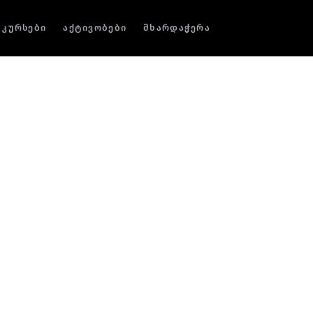
კურსები
აქტივობები
მხარდაჭერა
იაში, სადაც ბაბელსბერგის
ერსიტეტის სარეჟისორო
ი, დოკუმენტური ფილმი
მაუწყებელ ARTE-სთან
დიტები” საერთაშორისო