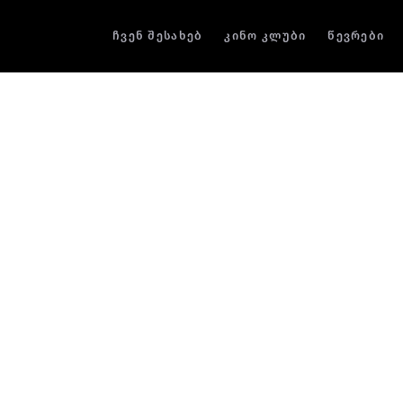
ჩვენ შესახებ
კინო კლუბი
წევრები
ზაზა რუსაძე
რეჟისორი, პროდიუსერი
ზაზა რუსაძე დაიბადა 1977 წ. თბილისში.
1996 წ. საცხოვრებლად გადავიდა გერმან
კონრად ვოლფის სახელობის კინო-უნივ
ფაკულტეტზე სწავლობდა.
2003 წ. რუსაძის სადიპლომო ნამუშევარ
“ბანდიტები”, ფრანგულ-გერმანულ ტელე
თანამშრომლობით განხორციელდა. “ბან