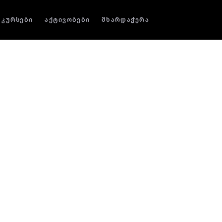
კურსები
აქტივობები
მხარდაჭერა
ა
ოოპერატორია, რომელიც
ერით მუშაობის 10-წლიანი
ბის უდიდესი ნაწილი
ნ დაუბრუნდა მშობლიურ
რ, კომერციულ და