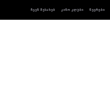
ჩვენ შესახებ
კინო კლუბი
წევრები
ნიკოლოზ ქაჩიბაი
ოპერატორი
ნიკოლოზ ქაჩიბაია საერთაშორისო კინ
ამჟამად თბილისში მოღვაწეობს. მას კამ
გამოცდილება აქვს. ნიკოლოზმა ცხოვრე
კანადაში გაატარა, თუმცა ცოტა ხნის წი
საქართველოს.
მისი გამოცდილება მოიცავს დოკუმენტუ